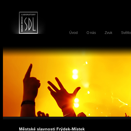
Úvod
O nás
Zvuk
Světlo
Městské slavnosti Frýdek-Místek